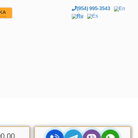
(954) 995-3543
En
ЖА
Ru
Es
0.00