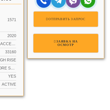
ОТПРАВИТЬ ЗАПРОС
1571
2020
ЗАЯВКА НА
OCEAN ACCESS, OCEAN FRONT
ОСМОТР
33160
IGH RISE
2 OR MORE SPACES, COVERED, VALET, LIMITED # OF VEHICLE, NO RV/BOATS, NO TRUCKS/TRAILERS
YES
ACTIVE